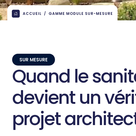
ACCUEIL
GAMME MODULE SUR-MESURE
SUR MESURE
Quand
le
sanit
devient
un
vér
projet
architec