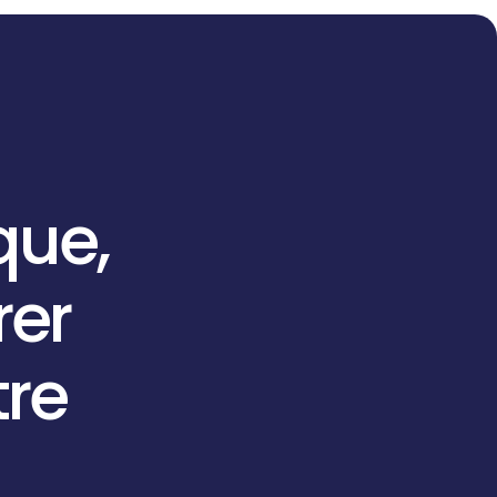
que,
rer
tre