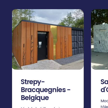
Saint Pierre
S
d'Oléron - 17
B
Module avec habillage
Mod
tôle perforée
mir