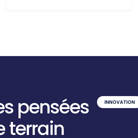
es
pensées
INNOVATION
e
terrain