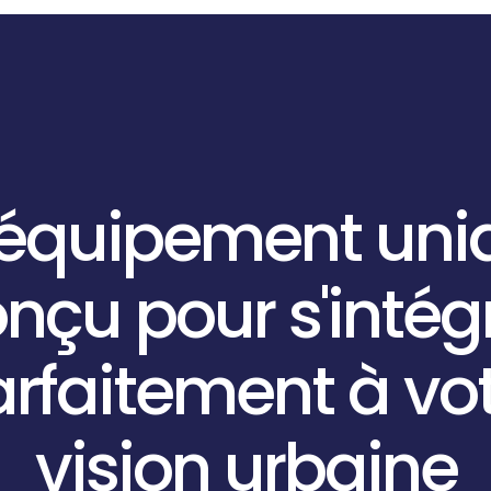
équipement
uni
onçu
pour
s'intég
arfaitement
à
vo
vision
urbaine