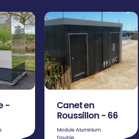
Saint Nazaire -
 - 66
44
Module habillage tôles
perforées