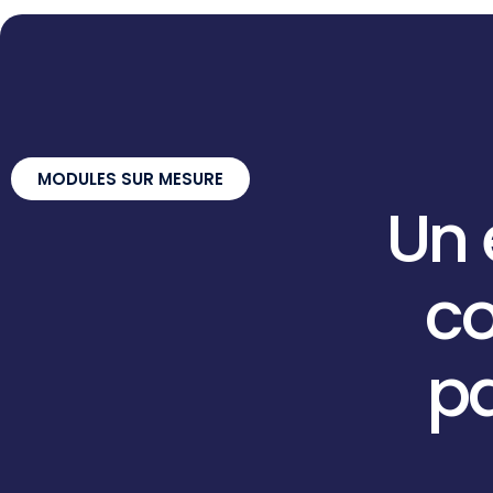
MODULES SUR MESURE
Un
c
p