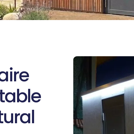
aire
itable
tural