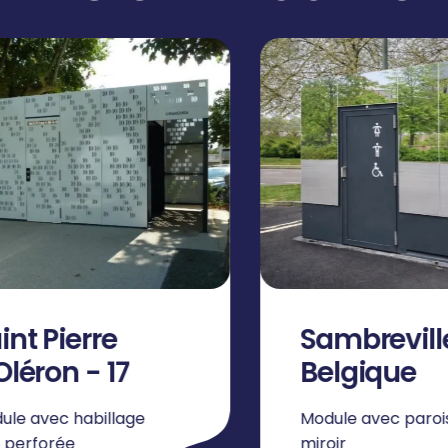
ambreville -
Canet en
elgique
Roussillon
ule avec parois
Module Aluminium
oir
Double