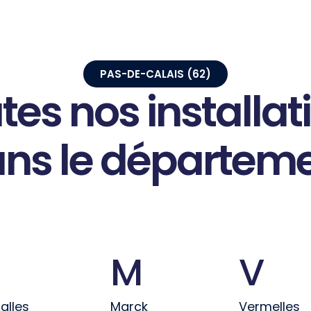
PAS-DE-CALAIS (62)
tes
nos
installat
ans
le
départem
M
V
alles
Marck
Vermelles