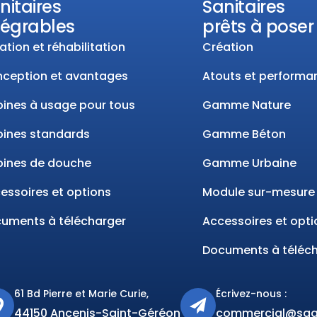
nitaires
Sanitaires
tégrables
prêts à poser
ation et réhabilitation
Création
ception et avantages
Atouts et performa
ines à usage pour tous
Gamme Nature
ines standards
Gamme Béton
ines de douche
Gamme Urbaine
essoires et options
Module sur-mesure
uments à télécharger
Accessoires et opti
Documents à téléc
61 Bd Pierre et Marie Curie,
Écrivez-nous :
44150 Ancenis-Saint-Géréon
commercial@sage