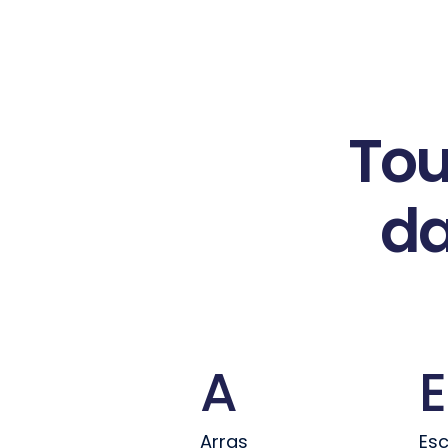
Tou
d
A
E
Arras
Esc