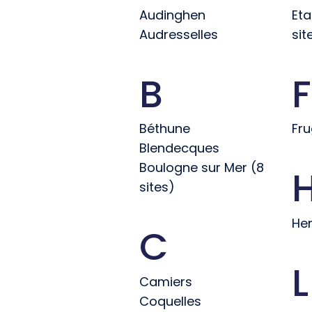
Audinghen
Eta
Audresselles
sit
B
F
Béthune
Fr
Blendecques
Boulogne sur Mer (8
sites)
He
C
L
Camiers
Coquelles