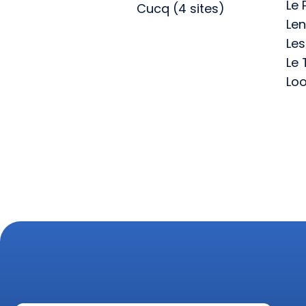
Le 
Cucq (4 sites)
Le
Le
Le 
Loo