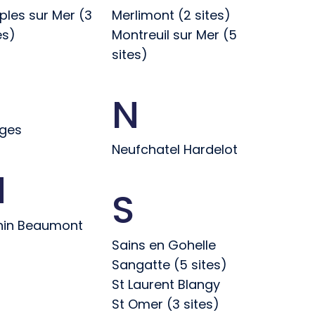
ples sur Mer (3
Merlimont (2 sites)
es)
Montreuil sur Mer (5
sites)
N
uges
Neufchatel Hardelot
H
S
nin Beaumont
Sains en Gohelle
Sangatte (5 sites)
St Laurent Blangy
St Omer (3 sites)