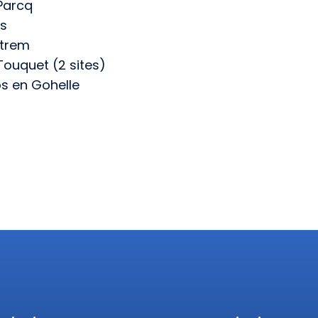
Parcq
ns
strem
Touquet (2 sites)
s en Gohelle