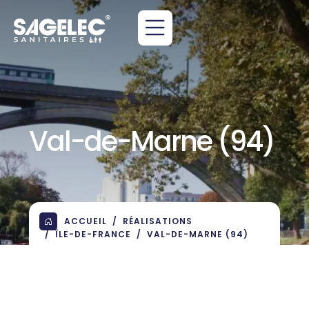
Val-de-Marne (94)
ACCUEIL
RÉALISATIONS
ÎLE-DE-FRANCE
VAL-DE-MARNE (94)