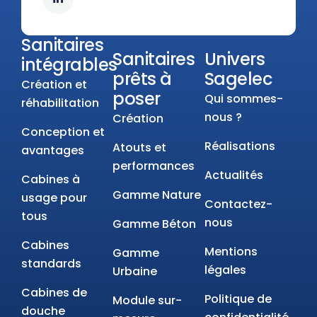
Sanitaires
Sanitaires
Univers
intégrables
prêts à
Sagelec
Création et
poser
Qui sommes-
réhabilitation
nous ?
Création
Conception et
Réalisations
Atouts et
avantages
performances
Actualités
Cabines à
Gamme Nature
usage pour
Contactez-
tous
nous
Gamme Béton
Cabines
Mentions
Gamme
standards
légales
Urbaine
Cabines de
Politique de
Module sur-
douche