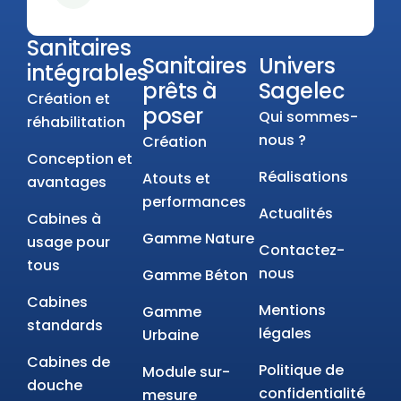
Sanitaires
Sanitaires
Univers
intégrables
prêts à
Sagelec
Création et
poser
Qui sommes-
réhabilitation
nous ?
Création
Conception et
Réalisations
Atouts et
avantages
performances
Actualités
Cabines à
Gamme Nature
usage pour
Contactez-
tous
nous
Gamme Béton
Cabines
Mentions
Gamme
standards
légales
Urbaine
Cabines de
Politique de
Module sur-
douche
confidentialité
mesure