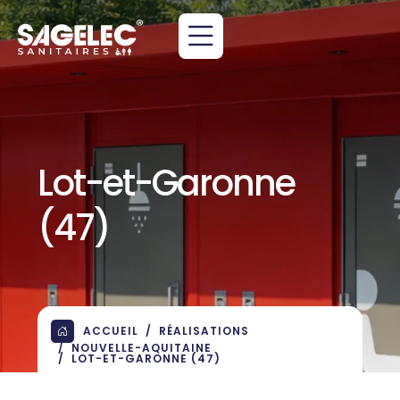
Lot-et-Garonne
(47)
ACCUEIL
RÉALISATIONS
NOUVELLE-AQUITAINE
LOT-ET-GARONNE (47)