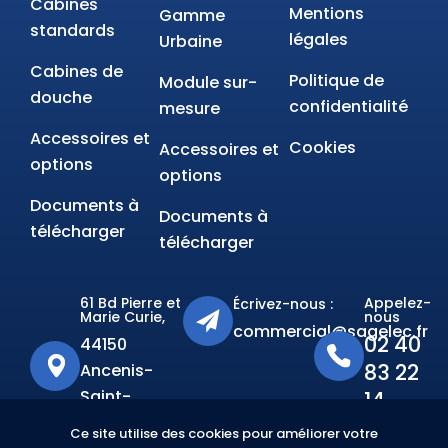
Cabines
Mentions
Gamme
standards
légales
Urbaine
Cabines de
Politique de
Module sur-
douche
confidentialité
mesure
Accessoires et
Cookies
Accessoires et
options
options
Documents à
Documents à
télécharger
télécharger
61 Bd Pierre et
Appelez-
Écrivez-nous :
Marie Curie,
nous
commercial@sagelec.fr
02 40
44150
83 22
Ancenis-
Saint-
14
Géréon
Ce site utilise des cookies pour améliorer votre