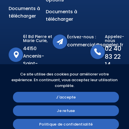
Documents à
Documents à
télécharger
télécharger
61 Bd Pierre et
Appelez-
Écrivez-nous :
Marie Curie,
nous
commercial@sagelec.fr
02 40
44150
83 22
Ancenis-
Saint-
14
Géréon
Ce site utilise des cookies pour améliorer votre
expérience. En continuant, vous acceptez leur utilisation
complète.
RABILITÉ
J'accepte
Je refuse
©2026, SAGELEC. Conception par :
Kinlee
Politique de confidentialité
Communication
.