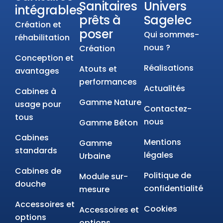
Sanitaires
Univers
intégrables
prêts à
Sagelec
Création et
poser
Qui sommes-
réhabilitation
nous ?
Création
Conception et
Réalisations
Atouts et
avantages
performances
Actualités
Cabines à
Gamme Nature
usage pour
Contactez-
tous
nous
Gamme Béton
Cabines
Mentions
Gamme
standards
légales
Urbaine
Cabines de
Politique de
Module sur-
douche
confidentialité
mesure
Accessoires et
Cookies
Accessoires et
options
options