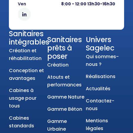
Ven
8:00 - 12:00 13h30-16h30
Sanitaires
Sanitaires
Univers
intégrables
prêts à
Sagelec
Création et
poser
Qui sommes-
réhabilitation
nous ?
Création
Conception et
Réalisations
Atouts et
avantages
performances
Actualités
Cabines à
Gamme Nature
usage pour
Contactez-
tous
nous
Gamme Béton
Cabines
Mentions
Gamme
standards
légales
Urbaine